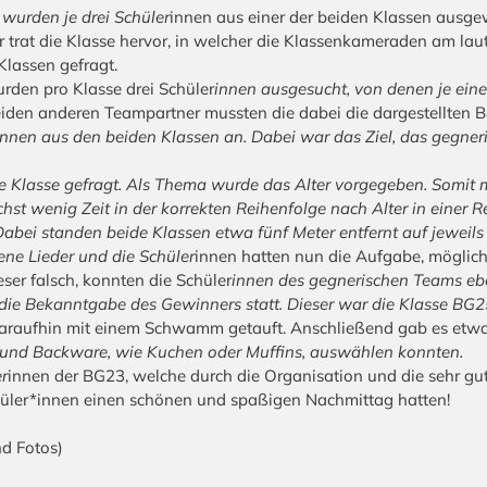
 wurden je drei Schüler
innen aus einer der beiden Klassen ausge
r trat die Klasse hervor, in welcher die Klassenkameraden am lau
Klassen gefragt.
rden pro Klasse drei Schüler
innen ausgesucht, von denen je eine
iden anderen Teampartner mussten die dabei die dargestellten Be
innen aus den beiden Klassen an. Dabei war das Ziel, das gegneri
te Klasse gefragt. Als Thema wurde das Alter vorgegeben. Somit 
t wenig Zeit in der korrekten Reihenfolge nach Alter in einer Re
 Dabei standen beide Klassen etwa fünf Meter entfernt auf jeweils
ene Lieder und die Schüler
innen hatten nun die Aufgabe, möglich
ser falsch, konnten die Schüler
innen des gegnerischen Teams eb
die Bekanntgabe des Gewinners statt. Dieser war die Klasse BG25
araufhin mit einem Schwamm getauft. Anschließend gab es etwas
n und Backware, wie Kuchen oder Muffins, auswählen konnten.
r
innen der BG23, welche durch die Organisation und die sehr g
Schüler*innen einen schönen und spaßigen Nachmittag hatten!
nd Fotos)