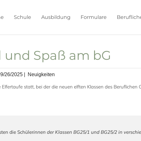
e
Schule
Ausbildung
Formulare
Beruflic
iel und Spaß am bG
09/26/2025
|
Neuigkeiten
e Elfertaufe statt, bei der die neuen elften Klassen des Beruflich
ten die Schüler
innen der Klassen BG25/1 und BG25/2 in verschi