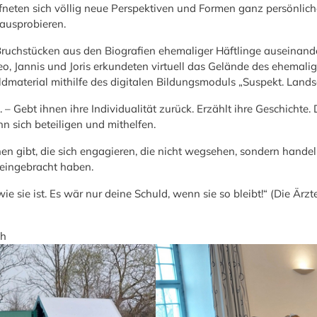
fneten sich völlig neue Perspektiven und Formen ganz persönliche
ausprobieren.
t Bruchstücken aus den Biografien ehemaliger Häftlinge auseinand
Leo, Jannis und Joris erkundeten virtuell das Gelände des ehemali
dmaterial mithilfe des digitalen Bildungsmoduls „Suspekt. Lands
 Gebt ihnen ihre Individualität zurück. Erzählt ihre Geschichte.
n sich beteiligen und mithelfen.
n gibt, die sich engagieren, die nicht wegsehen, sondern handel
 eingebracht haben.
 wie sie ist. Es wär nur deine Schuld, wenn sie so bleibt!“ (Die Ärzt
ch