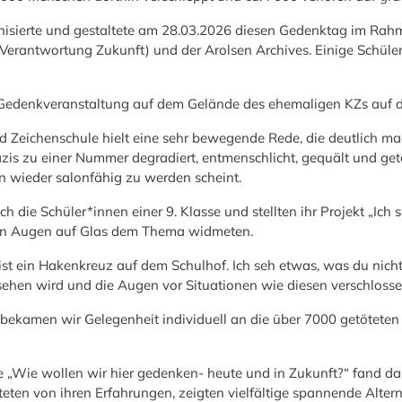
anisierte und gestaltete am 28.03.2026 diesen Gedenktag im Rahm
g Verantwortung Zukunft) und der Arolsen Archives. Einige Sch
 Gedenkveranstaltung auf dem Gelände des ehemaligen KZs auf 
Zeichenschule hielt eine sehr bewegende Rede, die deutlich mac
zis zu einer Nummer degradiert, entmenschlicht, gequält und getö
n wieder salonfähig zu werden scheint.
die Schüler*innen einer 9. Klasse und stellten ihr Projekt „Ich s
 von Augen auf Glas dem Thema widmeten.
ist ein Hakenkreuz auf dem Schulhof. Ich seh etwas, was du nicht 
gesehen wird und die Augen vor Situationen wie diesen verschloss
ekamen wir Gelegenheit individuell an die über 7000 getötete
e „Wie wollen wir hier gedenken- heute und in Zukunft?“ fand d
hteten von ihren Erfahrungen, zeigten vielfältige spannende Alte