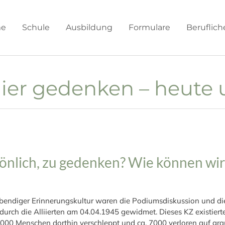
e
Schule
Ausbildung
Formulare
Beruflic
hier gedenken – heute 
rsönlich, zu gedenken? Wie können w
endiger Erinnerungskultur waren die Podiumsdiskussion und die
durch die Alliierten am 04.04.1945 gewidmet. Dieses KZ existie
000 Menschen dorthin verschleppt und ca. 7000 verloren auf gra