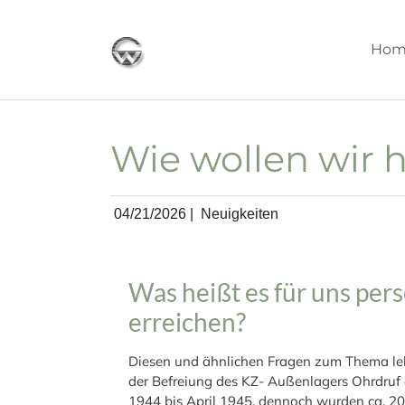
Skip to main content
Hom
Wie wollen wir 
04/21/2026
|
Neuigkeiten
Was heißt es für uns pe
erreichen?
Diesen und ähnlichen Fragen zum Thema leb
der Befreiung des KZ- Außenlagers Ohrdruf 
1944 bis April 1945, dennoch wurden ca. 20