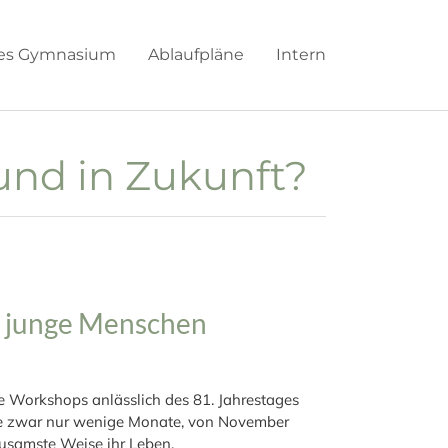
hes Gymnasium
Ablaufpläne
Intern
und in Zukunft?
ir junge Menschen
 Workshops anlässlich des 81. Jahrestages
rte zwar nur wenige Monate, von November
usamste Weise ihr Leben.