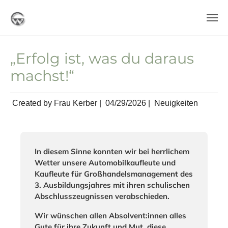
Skip to main content
„Erfolg ist, was du daraus
machst!“
Created by Frau Kerber |
04/29/2026
|
Neuigkeiten
In diesem Sinne konnten wir bei herrlichem
Wetter unsere Automobilkaufleute und
Kaufleute für Großhandelsmanagement des
3. Ausbildungsjahres mit ihren schulischen
Abschlusszeugnissen verabschieden.
Wir wünschen allen Absolvent:innen alles
Gute für ihre Zukunft und Mut, diese