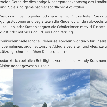
adion Gotha der diesjährige Kindergartenaktionstag des Landkre
ung, Spiel und gemeinsamer sportlicher Aktivitäten.
t war mit engagierten Schüler:innen vor Ort vertreten. Sie unter
gungsstationen und begleiteten die Kinder durch den abwechslu
len – an jeder Station sorgten die Schüler:innen mit viel Einsat
die Kinder mit viel Geduld und Begeisterung.
chulkindern viele schöne Erlebnisse, sondern war auch für unsere 
 übernehmen, organisatorische Abläufe begleiten und gleichzeit
tützung schon im frühen Kindesalter sind.
dankt sich bei allen Beteiligten, vor allem bei Mandy Kossman
n Aktionstages gewesen zu sein.