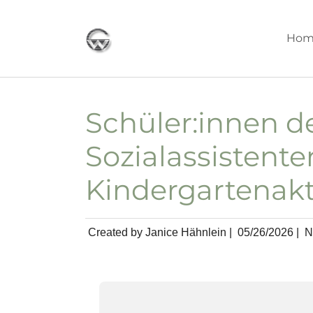
Skip to main content
Hom
Schüler:innen d
Sozialassistent
Kindergartenakt
Created by Janice Hähnlein |
05/26/2026
|
N