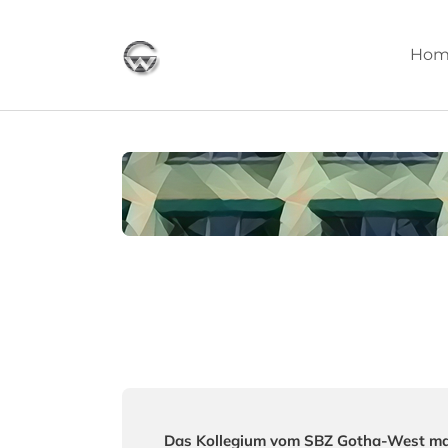
Skip to main content
Hom
Das Kollegium vom SBZ Gotha-West mach